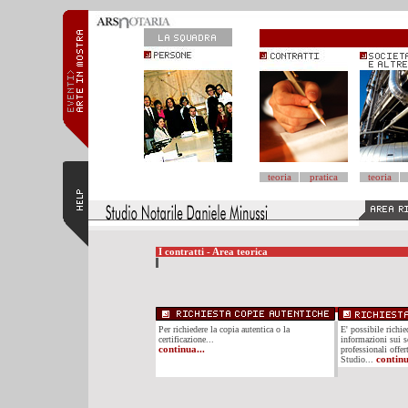
teoria
pratica
teoria
I contratti - Area teorica
Per richiedere la copia autentica o la
E' possibile richi
certificazione...
informazioni sui se
continua...
professionali offer
Studio...
continu