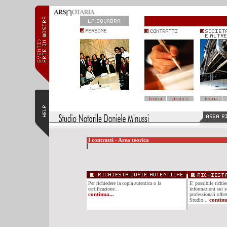
teoria
pratica
teoria
I contratti - Area teorica
Per richiedere la copia autentica o la
E' possibile richi
certificazione...
informazioni sui se
continua...
professionali offer
Studio...
continu