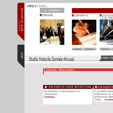
teoria
pratica
teoria
I contratti - Area teorica
Per richiedere la copia autentica o la
E' possibile richi
certificazione...
informazioni sui se
continua...
professionali offer
Studio...
continu