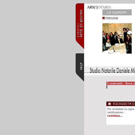
I contratti - Area t
Per richiedere la copia 
certificazione...
continua...