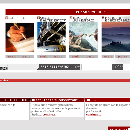
teoria
pratica
teoria
pratica
teoria
pratica
teoria
pratica
eorica
autentica o la
E' possibile richiedere gratuitamente
Di seguito un elenco con le risposte a
informazioni sui servizi e sulle prestazioni
domande
professionali offerti dallo
più frequenti…
Studio...
continua...
continua...