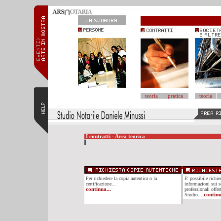
teoria
pratica
teoria
I contratti - Area teorica
Per richiedere la copia autentica o la
E' possibile richi
certificazione...
informazioni sui se
continua...
professionali offer
Studio...
continu