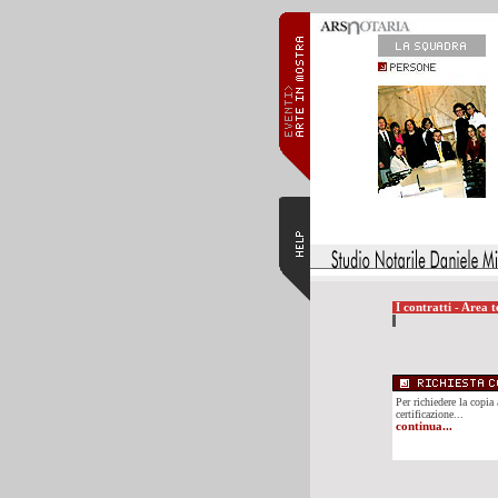
I contratti - Area t
Per richiedere la copia 
certificazione...
continua...