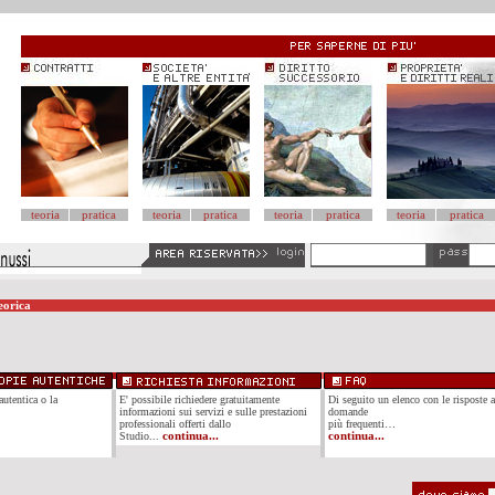
teoria
pratica
teoria
pratica
teoria
pratica
teoria
pratica
eorica
autentica o la
E' possibile richiedere gratuitamente
Di seguito un elenco con le risposte a
informazioni sui servizi e sulle prestazioni
domande
professionali offerti dallo
più frequenti…
Studio...
continua...
continua...