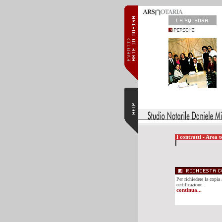
I contratti - Area t
Per richiedere la copia 
certificazione...
continua...