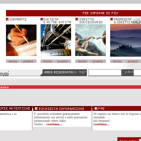
teoria
pratica
teoria
pratica
teoria
pratica
teoria
pratica
eorica
autentica o la
E' possibile richiedere gratuitamente
Di seguito un elenco con le risposte a
informazioni sui servizi e sulle prestazioni
domande
professionali offerti dallo
più frequenti…
Studio...
continua...
continua...