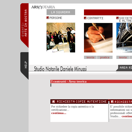
teoria
pratica
teoria
I contratti - Area teorica
Per richiedere la copia autentica o la
E' possibile richi
certificazione...
informazioni sui se
continua...
professionali offer
Studio...
continu