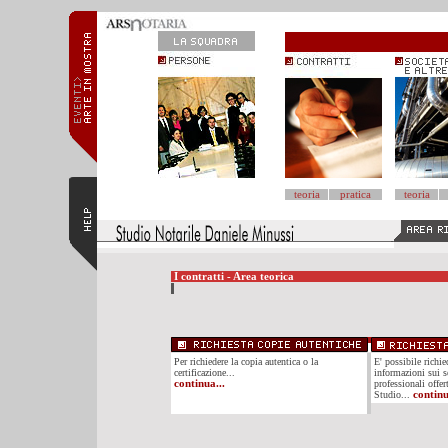
teoria
pratica
teoria
I contratti - Area teorica
Per richiedere la copia autentica o la
E' possibile richi
certificazione...
informazioni sui se
continua...
professionali offer
Studio...
continu