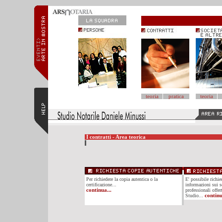
teoria
pratica
teoria
I contratti - Area teorica
Per richiedere la copia autentica o la
E' possibile richi
certificazione...
informazioni sui se
continua...
professionali offer
Studio...
continu