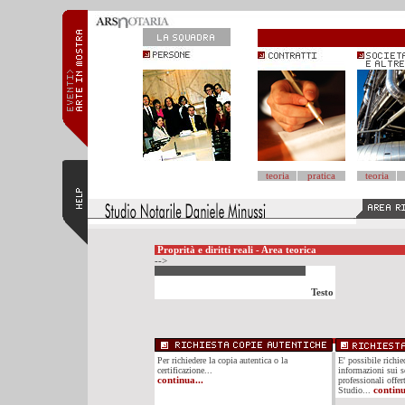
teoria
pratica
teoria
Proprità e diritti reali - Area teorica
-->
Testo
Per richiedere la copia autentica o la
E' possibile richi
certificazione...
informazioni sui se
continua...
professionali offer
Studio...
continu