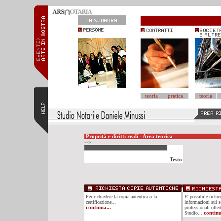
teoria
pratica
teoria
Proprità e diritti reali - Area teorica
-->
Testo
Per richiedere la copia autentica o la
E' possibile richi
certificazione...
informazioni sui se
continua...
professionali offer
Studio...
continu