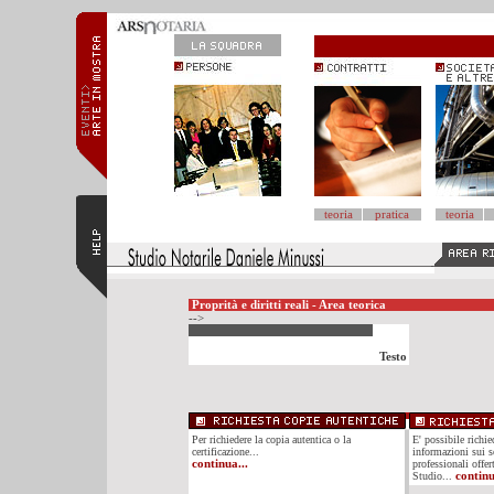
teoria
pratica
teoria
Proprità e diritti reali - Area teorica
-->
Testo
Per richiedere la copia autentica o la
E' possibile richi
certificazione...
informazioni sui se
continua...
professionali offer
Studio...
continu