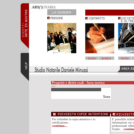
teoria
pratica
teoria
Proprità e diritti reali - Area teorica
-->
Testo
Per richiedere la copia autentica o la
E' possibile richi
certificazione...
informazioni sui se
continua...
professionali offer
Studio...
continu