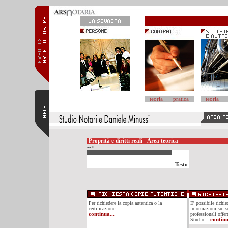
teoria
pratica
teoria
Proprità e diritti reali - Area teorica
-->
Testo
Per richiedere la copia autentica o la
E' possibile richi
certificazione...
informazioni sui se
continua...
professionali offer
Studio...
continu