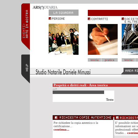
teoria
pratica
teoria
Proprità e diritti reali - Area teorica
-->
Testo
Per richiedere la copia autentica o la
E' possibile richi
certificazione...
informazioni sui se
continua...
professionali offer
Studio...
continu