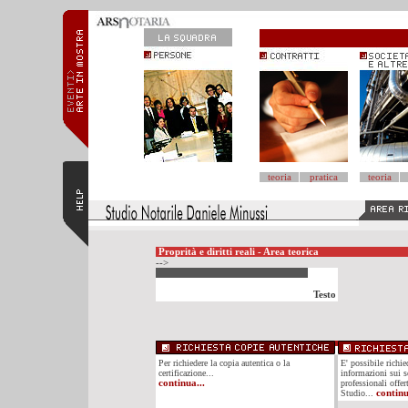
teoria
pratica
teoria
Proprità e diritti reali - Area teorica
-->
Testo
Per richiedere la copia autentica o la
E' possibile richi
certificazione...
informazioni sui se
continua...
professionali offer
Studio...
continu