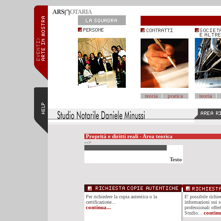
teoria
pratica
teoria
Proprità e diritti reali - Area teorica
-->
Testo
Per richiedere la copia autentica o la
E' possibile richi
certificazione...
informazioni sui se
continua...
professionali offer
Studio...
continu