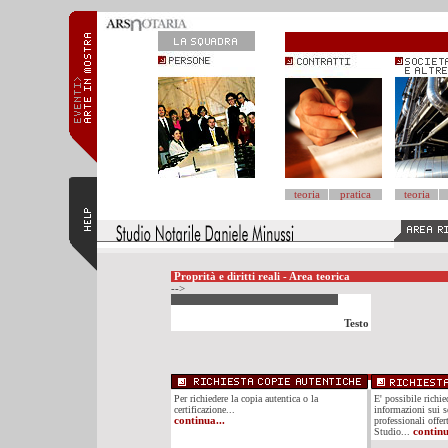
teoria
pratica
teoria
Proprità e diritti reali - Area teorica
-->
Testo
Per richiedere la copia autentica o la
E' possibile richi
certificazione...
informazioni sui se
continua...
professionali offer
Studio...
continu