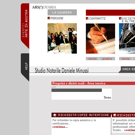
teoria
pratica
teoria
Proprità e diritti reali - Area teorica
-->
Testo
Per richiedere la copia autentica o la
E' possibile richi
certificazione...
informazioni sui se
continua...
professionali offer
Studio...
continu