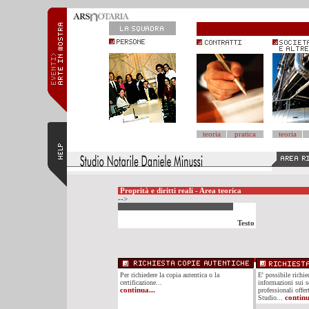
teoria
pratica
teoria
Proprità e diritti reali - Area teorica
-->
Testo
Per richiedere la copia autentica o la
E' possibile richi
certificazione...
informazioni sui se
continua...
professionali offer
Studio...
continu