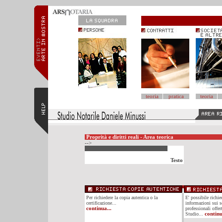
teoria
pratica
teoria
Proprità e diritti reali - Area teorica
-->
Testo
Per richiedere la copia autentica o la
E' possibile richi
certificazione...
informazioni sui se
continua...
professionali offer
Studio...
continu