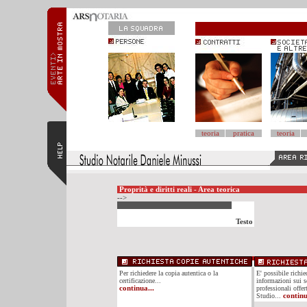
teoria
pratica
teoria
Proprità e diritti reali - Area teorica
-->
Testo
Per richiedere la copia autentica o la
E' possibile richi
certificazione...
informazioni sui se
continua...
professionali offer
Studio...
continu