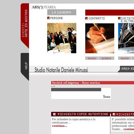
teoria
pratica
teoria
Società ed impresa - Area teorica
-->
Testo
Per richiedere la copia autentica o la
E' possibile richi
certificazione...
informazioni sui se
continua...
professionali offer
Studio...
continu