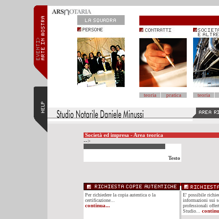
teoria
pratica
teoria
Società ed impresa - Area teorica
-->
Testo
Per richiedere la copia autentica o la
E' possibile richi
certificazione...
informazioni sui se
continua...
professionali offer
Studio...
continu