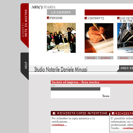
teoria
pratica
teoria
Società ed impresa - Area teorica
-->
Testo
Per richiedere la copia autentica o la
E' possibile richi
certificazione...
informazioni sui se
continua...
professionali offer
Studio...
continu