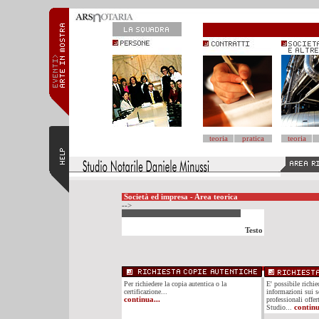
teoria
pratica
teoria
Società ed impresa - Area teorica
-->
Testo
Per richiedere la copia autentica o la
E' possibile richi
certificazione...
informazioni sui se
continua...
professionali offer
Studio...
continu