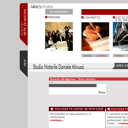
teoria
pratica
teoria
Società ed impresa - Area teorica
-->
Testo
Per richiedere la copia autentica o la
E' possibile richi
certificazione...
informazioni sui se
continua...
professionali offer
Studio...
continu