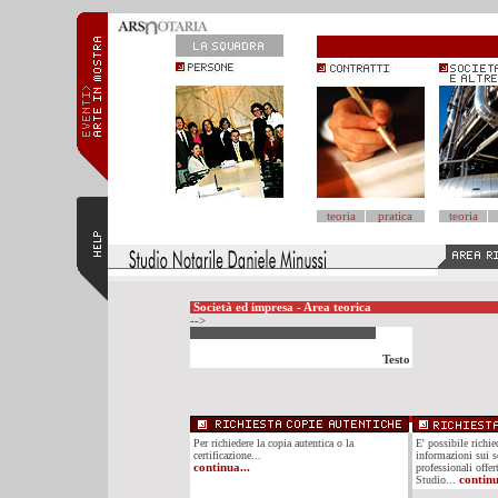
teoria
pratica
teoria
Società ed impresa - Area teorica
-->
Testo
Per richiedere la copia autentica o la
E' possibile richi
certificazione...
informazioni sui se
continua...
professionali offer
Studio...
continu