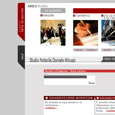
teoria
pratica
teoria
Società ed impresa - Area teorica
-->
Testo
Per richiedere la copia autentica o la
E' possibile richi
certificazione...
informazioni sui se
continua...
professionali offer
Studio...
continu