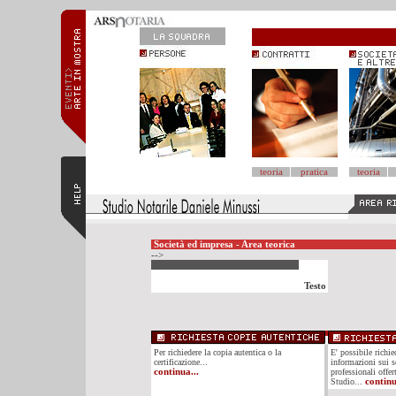
teoria
pratica
teoria
Società ed impresa - Area teorica
-->
Testo
Per richiedere la copia autentica o la
E' possibile richi
certificazione...
informazioni sui se
continua...
professionali offer
Studio...
continu