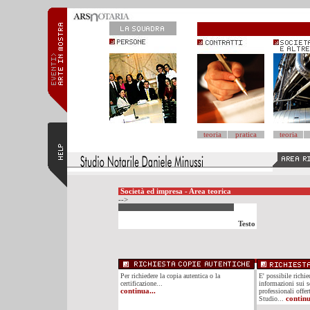
teoria
pratica
teoria
Società ed impresa - Area teorica
-->
Testo
Per richiedere la copia autentica o la
E' possibile richi
certificazione...
informazioni sui se
continua...
professionali offer
Studio...
continu