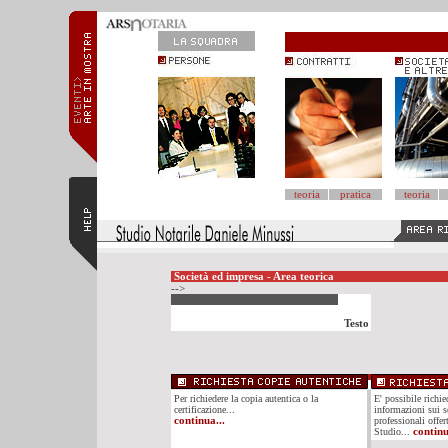
teoria
pratica
teoria
Società ed impresa - Area teorica
-->
Testo
Per richiedere la copia autentica o la
E' possibile richi
certificazione...
informazioni sui se
continua...
professionali offer
Studio...
continu