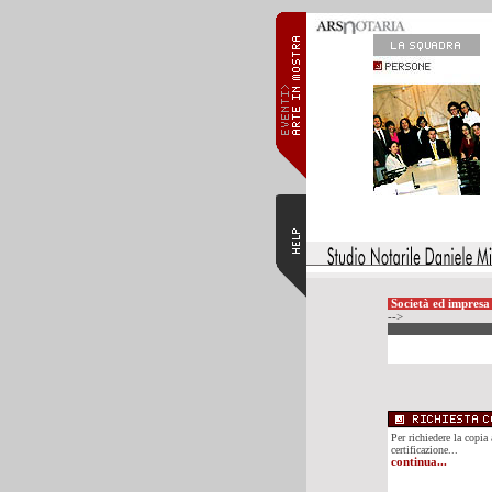
Società ed impresa 
-->
Per richiedere la copia 
certificazione...
continua...