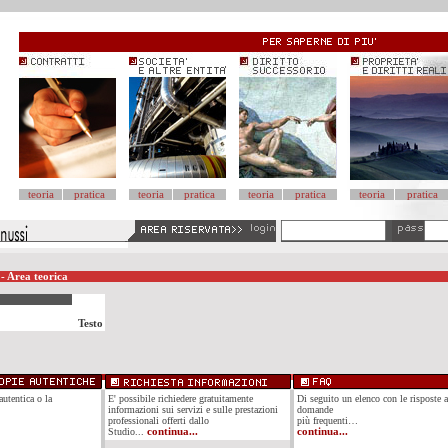
teoria
pratica
teoria
pratica
teoria
pratica
teoria
pratica
- Area teorica
Testo
autentica o la
E' possibile richiedere gratuitamente
Di seguito un elenco con le risposte a
informazioni sui servizi e sulle prestazioni
domande
professionali offerti dallo
più frequenti…
Studio...
continua...
continua...