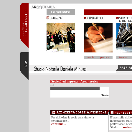
teoria
pratica
teoria
Società ed impresa - Area teorica
-->
Testo
Per richiedere la copia autentica o la
E' possibile richi
certificazione...
informazioni sui se
continua...
professionali offer
Studio...
continu